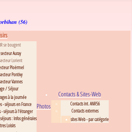
orbihan (56)
sirs
NR se bougent
secteur Auray
secteur Lorient
ecteur Ploërmel
secteur Pontivy
secteur Vannes
ge / Séjour
Contacts & Sites-Web
ages à la journée
Contacts int. ANR56
s - séjours en France
Photos
Contacts externes
 - séjours à l'étranger
séjours : Infos générales
sites Web - par catégorie
tres Loisirs