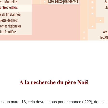
Liste éditos-président(e)
es - Mutuelles
Ac
ntres festives
Cl
s de fin d'année
lette des Rois
ontes régionales
ion Routière
A v
Les AN
A la recherche du père Noël
’est un mardi 13, cela devrait nous porter chance ( ???), donc a