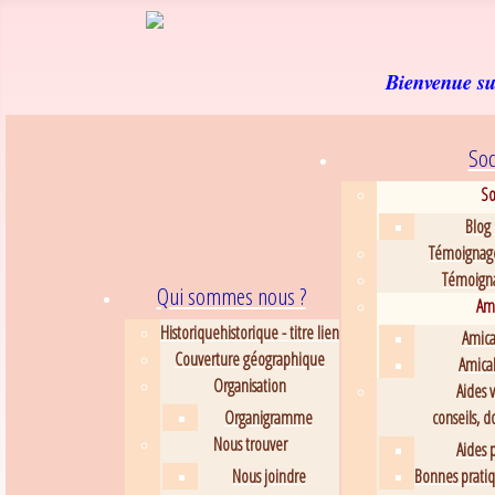
Bienvenue sur
Soc
So
Blog 
Témoignag
Témoignag
Qui sommes nous ?
Ami
Historique
historique - titre lien
Amical
Couverture géographique
Amical
Organisation
Aides 
Organigramme
conseils, d
Nous trouver
Aides p
Nous joindre
Bonnes pratiqu