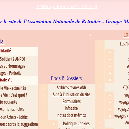
 le site de l'Association Nationale de Retraités
- Groupe M
Loi
ial
Les A
lidarité
Solidarité ANR56
es et Hommages
s
es - Portraits
Doc.s & Dossiers
cale Vie
Voya
Archives revues ANR
e Vie - actualités
Aide à l'utilisation du site
e Vie : c'est quoi ?
voy
Formulaires
vie courante
voyage
Infos site
ocuments, fiches
voyages
notes docs mémos
voyages / 
our Achats - Loisirs
Au
Politique Cookies
es : conseils, suggestions