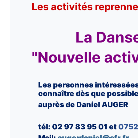
Les activités reprenne
La Danse
"Nouvelle acti
Les personnes intéressées 
connaître dès que possibl
auprès de Daniel AUGER
tél: 02 97 83 95 01 et
075
Mail:
augerdaniel@sfr.fr
.