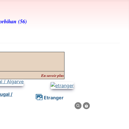
orbihan (56)
En savoir plus
etranger